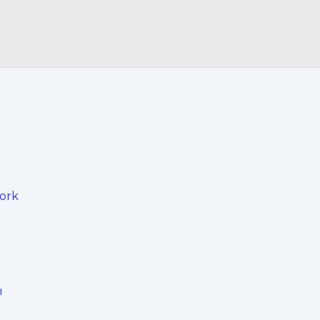
ork
ы