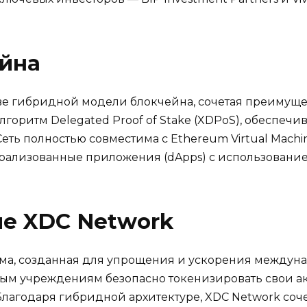
ейна
е гибридной модели блокчейна, сочетая преимущест
алгоритм Delegated Proof of Stake (XDPoS), обеспе
еть полностью совместима с Ethereum Virtual Machin
трализованные приложения (dApps) с использовани
ие XDC Network
рма, созданная для упрощения и ускорения междун
ым учреждениям безопасно токенизировать свои а
лагодаря гибридной архитектуре, XDC Network сочет