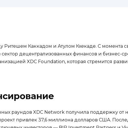
ду Ритешем Каккадом и Атулом Кхекаде. С момента 
 сектор децентрализованных финансов и бизнес-ср
изацией XDC Foundation, которая стремится развив
нсирование
ных раундов XDC Network получила поддержку от н
 проект привлек 37,6 миллиона долларов США. Пос
лючевых инвесторов — BIP Investment Partners и Viviu