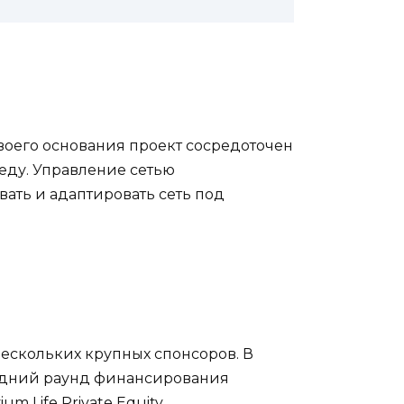
своего основания проект сосредоточен
еду. Управление сетью
ать и адаптировать сеть под
ескольких крупных спонсоров. В
ледний раунд финансирования
m Life Private Equity.