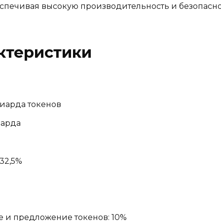
еспечивая высокую производительность и безопасно
ктеристики
лиарда токенов
иарда
32,5%
 и предложение токенов: 10%