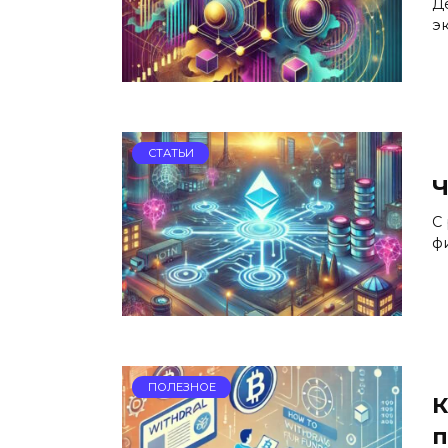
Д
э
СТАТЬИ
Ч
С
ф
ПОЛЕЗНОЕ
К
п