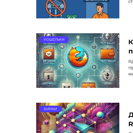
с
КОШЕЛЬКИ
К
п
К
п
м
БИРЖИ
Д
R