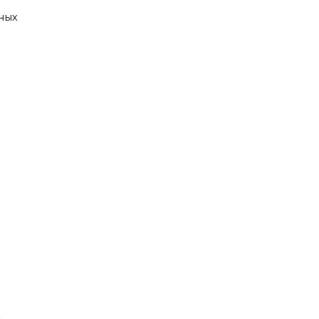
ных
а
t