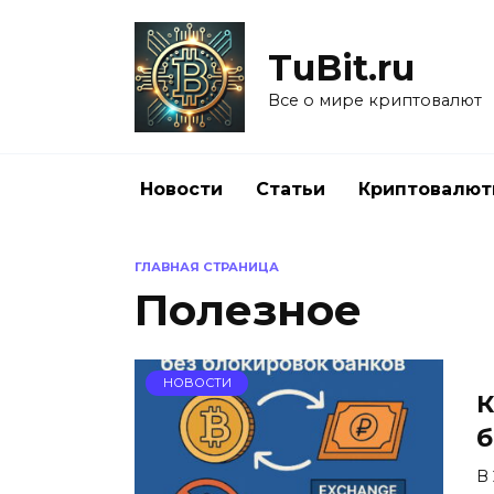
Перейти
к
TuBit.ru
содержанию
Все о мире криптовалют
Новости
Статьи
Криптовалю
ГЛАВНАЯ СТРАНИЦА
Полезное
НОВОСТИ
К
б
В