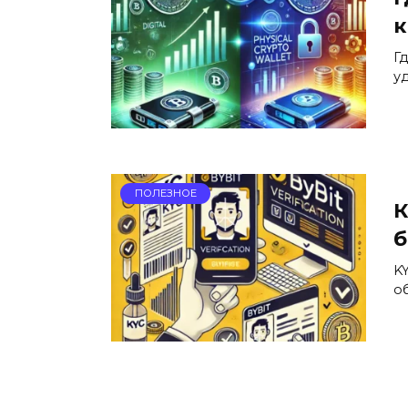
к
Г
у
ПОЛЕЗНОЕ
К
б
K
о
Пагинация