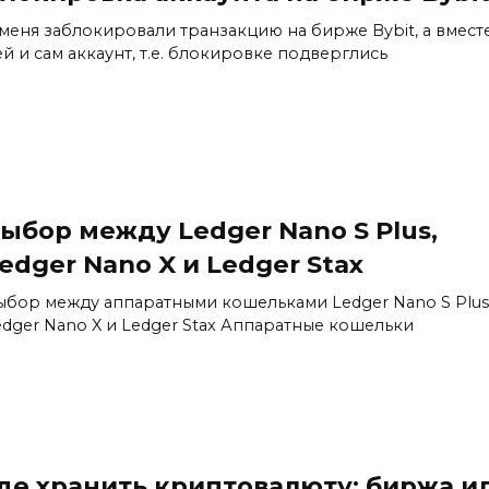
 меня заблокировали транзакцию на бирже Bybit, а вместе
ей и сам аккаунт, т.е. блокировке подверглись
ыбор между Ledger Nano S Plus,
edger Nano X и Ledger Stax
ыбор между аппаратными кошельками Ledger Nano S Plus
edger Nano X и Ledger Stax Аппаратные кошельки
де хранить криптовалюту: биржа и