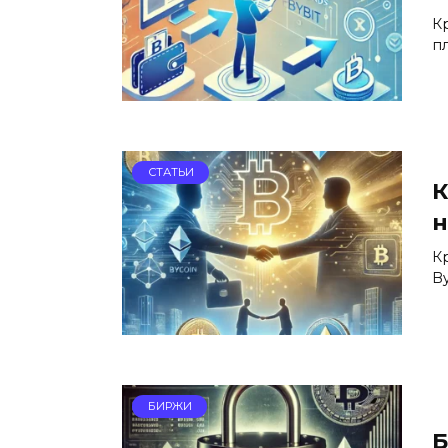
К
п
СТАТЬИ
К
н
К
B
БИРЖИ
Б