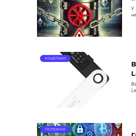
У
н
КОШЕЛЬКИ
В
L
В
L
ПОЛЕЗНОЕ
Г