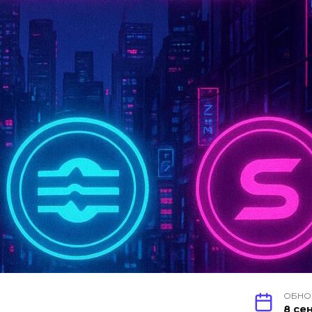
ОБНО
8 се