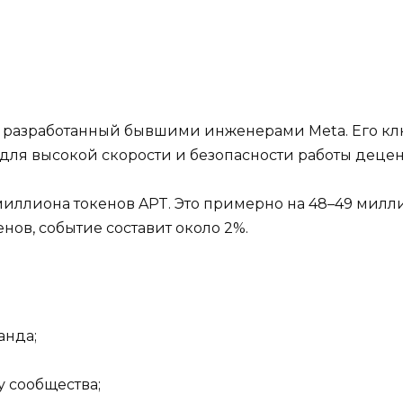
, разработанный бывшими инженерами Meta. Его кл
для высокой скорости и безопасности работы деце
1 миллиона токенов APT. Это примерно на 48–49 мил
в, событие составит около 2%.
анда;
у сообщества;