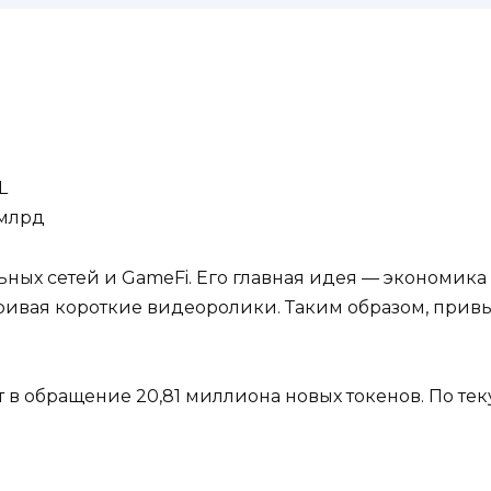
L
 млрд
льных сетей и GameFi. Его главная идея — экономик
атривая короткие видеоролики. Таким образом, пр
т в обращение 20,81 миллиона новых токенов. По тек