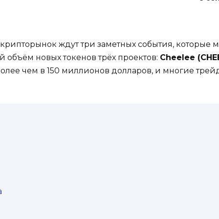
 крипторынок ждут три заметных события, которые м
й объём новых токенов трёх проектов:
Cheelee (CHE
 более чем в 150 миллионов долларов, и многие т
а