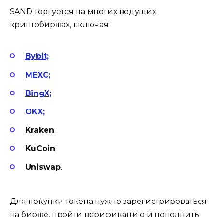
SAND торгуется на многих ведущих
криптобиржах, включая:
Bybit;
MEXC;
BingX;
OKX;
Kraken
;
KuCoin
;
Uniswap
.
Для покупки токена нужно зарегистрироваться
на бирже, пройти верификацию и пополнить