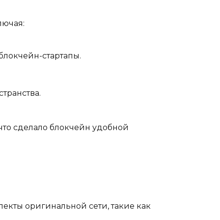
лючая:
локчейн-стартапы.
странства.
 что сделало блокчейн удобной
пекты оригинальной сети, такие как