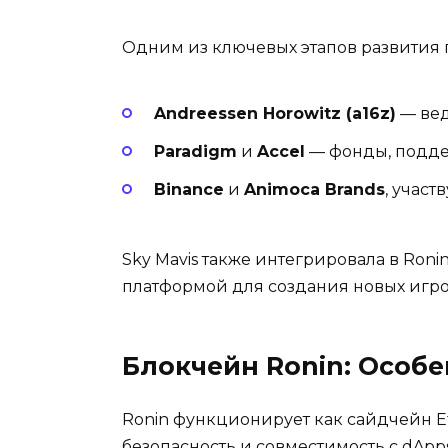
Одним из ключевых этапов развития 
Andreessen Horowitz (a16z)
— вед
Paradigm
и
Accel
— фонды, подд
Binance
и
Animoca Brands
, учас
Sky Mavis также интегрировала в Ron
платформой для создания новых игро
Блокчейн Ronin: Особ
Ronin функционирует как сайдчейн Et
безопасность и совместимость с dApp