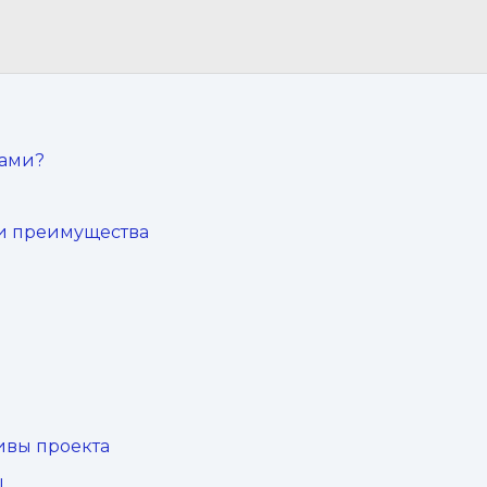
вами?
 и преимущества
ивы проекта
ы