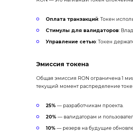
Оплата транзакций
: Токен испо
Стимулы для валидаторов
: Вла
Управление сетью
: Токен держа
Эмиссия токена
Общая эмиссия RON ограничена 1 милл
текущий момент распределение токе
25%
— разработчикам проекта.
20%
— валидаторам и пользователя
10%
— резерв на будущие обновл