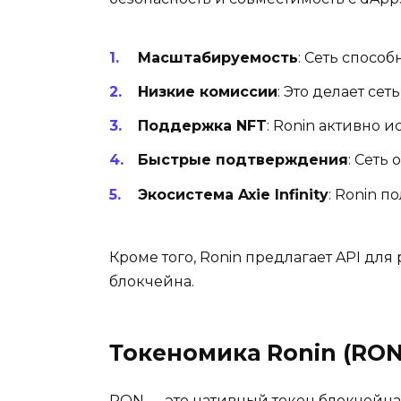
Масштабируемость
: Сеть спосо
Низкие комиссии
: Это делает се
Поддержка NFT
: Ronin активно 
Быстрые подтверждения
: Сеть
Экосистема Axie Infinity
: Ronin п
Кроме того, Ronin предлагает API дл
блокчейна.
Токеномика Ronin (RON
RON — это нативный токен блокчейн