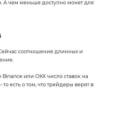
. А чем меньше доступно монет для
в
 Сейчас соотношение длинных и
дение.
 Binance или OKX число ставок на
то есть о том, что трейдеры верят в