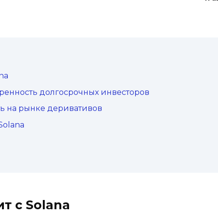
na
еренность долгосрочных инвесторов
ть на рынке деривативов
Solana
ит с Solana