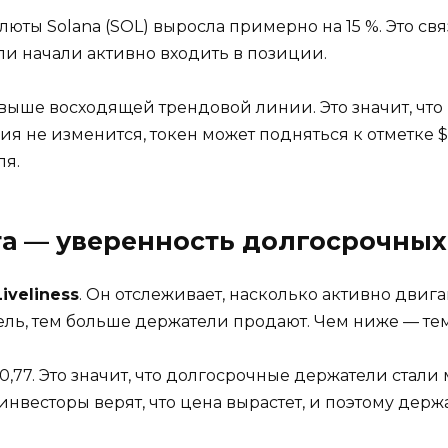
ты Solana (SOL) выросла примерно на 15 %. Это связ
ли начали активно входить в позиции.
выше восходящей трендовой линии. Это значит, что 
 не изменится, токен может подняться к отметке $190
ля.
та — уверенность долгосрочных
Liveliness
. Он отслеживает, насколько активно двиг
ель, тем больше держатели продают. Чем ниже — те
до 0,77. Это значит, что долгосрочные держатели ста
нвесторы верят, что цена вырастет, и поэтому держ