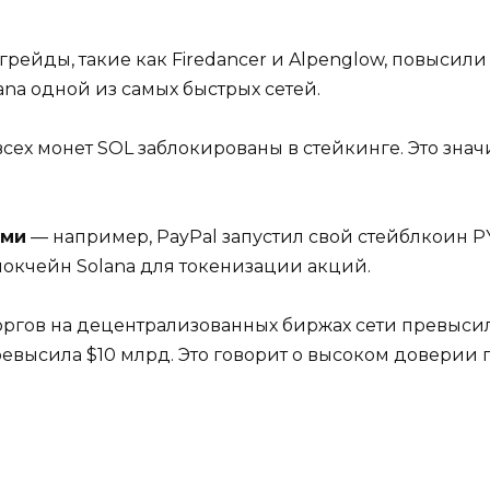
рейды, такие как Firedancer и Alpenglow, повысили
ana одной из самых быстрых сетей.
сех монет SOL заблокированы в стейкинге. Это значит
ами
— например, PayPal запустил свой стейблкоин PY
окчейн Solana для токенизации акций.
ргов на децентрализованных биржах сети превысил 
евысила $10 млрд. Это говорит о высоком доверии 