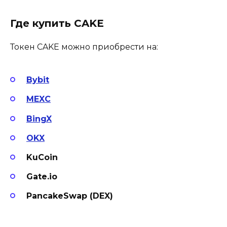
Где купить CAKE
Токен CAKE можно приобрести на:
Bybit
MEXC
BingX
OKX
KuCoin
Gate.io
PancakeSwap (DEX)