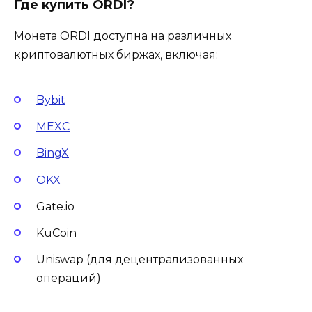
Где купить ORDI?
Монета ORDI доступна на различных
криптовалютных биржах, включая:
Bybit
MEXC
BingX
OKX
Gate.io
KuCoin
Uniswap (для децентрализованных
операций)