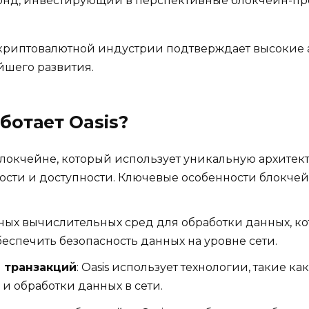
нд, инвестирующий в перспективные блокчейн-пр
криптовалютной индустрии подтверждает высокие а
йшего развития.
ботает Oasis?
 блокчейне, который использует уникальную архите
ти и доступности. Ключевые особенности блокчейн
ных вычислительных сред для обработки данных, ко
спечить безопасность данных на уровне сети.
 транзакций
: Oasis использует технологии, такие ка
 обработки данных в сети.