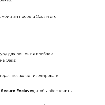
оекты.
мбиции проекта Oasis и его
ктуру для решения проблем
а Oasis:
торая позволяет изолировать
к
Secure Enclaves
, чтобы обеспечить