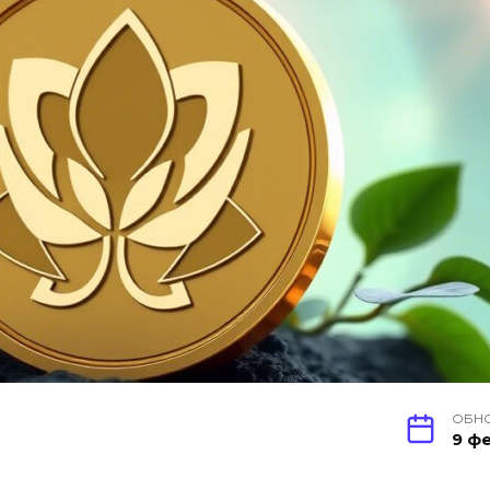
ОБН
9 фе