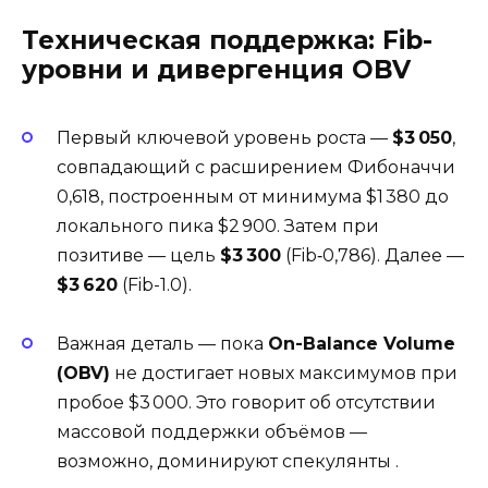
Техническая поддержка: Fib-
уровни и дивергенция OBV
Первый ключевой уровень роста —
$3 050
,
совпадающий с расширением Фибоначчи
0,618, построенным от минимума $1 380 до
локального пика $2 900. Затем при
позитиве — цель
$3 300
(Fib‑0,786). Далее —
$3 620
(Fib-1.0).
Важная деталь — пока
On-Balance Volume
(OBV)
не достигает новых максимумов при
пробое $3 000. Это говорит об отсутствии
массовой поддержки объёмов —
возможно, доминируют спекулянты
.