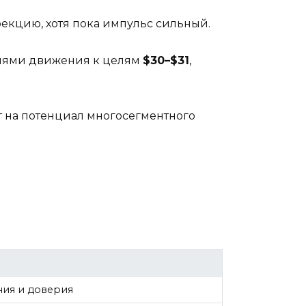
рекцию, хотя пока импульс сильный.
риями движения к целям
$30–$31
,
т на потенциал многосегментного
ния и доверия