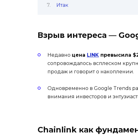
Итак
Взрыв интереса — Goog
Недавно
цена
LINK
превысила $
сопровождалось всплеском крупны
продаж и говорит о накоплении.
Одновременно в Google Trends рас
внимания инвесторов и энтузиасто
Chainlink как фундаме