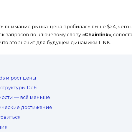
ать внимание рынка: цена пробилась выше $24, чего 
ск запросов по ключевому слову
«Chainlink»
, сопос
 что это значит для будущей динамики LINK.
ds и рост цены
структуры DeFi
ности — всё меньше
гические достижение
товиться
ния