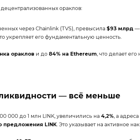
 децентрализованных ораклов:
енных через Chainlink (TVS), превысила
$93 млрд
— 
 что укрепляет его фундаментальную ценность.
нка ораклов
и до
84% на Ethereum
, что делает е
 ликвидности — всё меньше
100 000 до 1 млн LINK, увеличились на
4,2%
, а адрес
о предложения LINK
. Это указывает на активное н