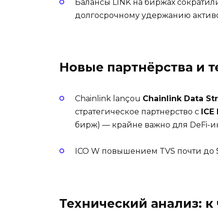
Балансы LINK на биржах сократил
долгосрочному удержанию активо
Новые партнёрства и 
Chainlink lançou
Chainlink Data S
стратегическое партнерство с
ICE
бирж) — крайне важно для DeFi-и
ICO W повышением TVS почти до $1
Технический анализ: к