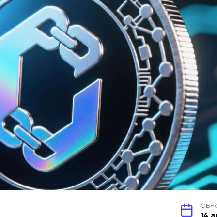
ОБН
14 а