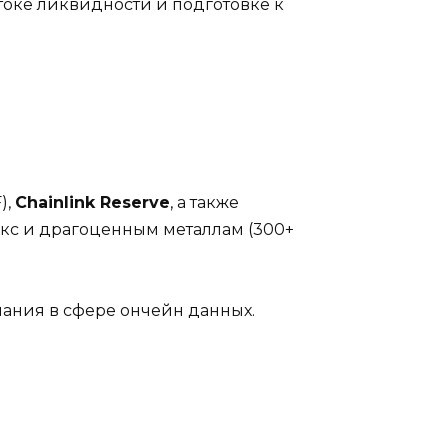
оттоке ликвидности и подготовке к
),
Chainlink Reserve
, а также
екс и драгоценным металлам (300+
нания в сфере ончейн данных.