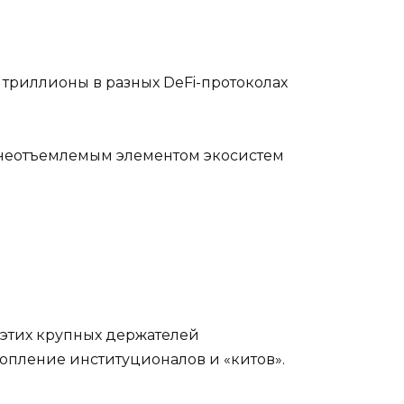
триллионы в разных DeFi-протоколах
го неотъемлемым элементом экосистем
а этих крупных держателей
акопление институционалов и «китов».