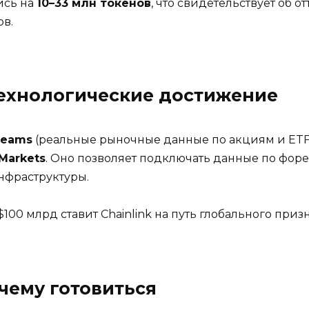
ись на
10–33 млн токенов
, что свидетельствует об 
в.
технологические достижение
treams
(реальные рыночные данные по акциям и ETF
 Markets
. Оно позволяет подключать данные по фор
нфраструктуры.
00 млрд ставит Chainlink на путь глобального приз
 чему готовиться