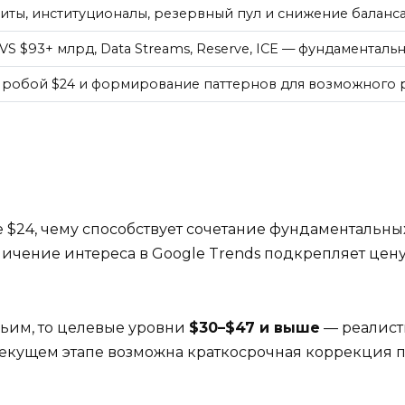
иты, институционалы, резервный пул и снижение баланс
VS $93+ млрд, Data Streams, Reserve, ICE — фундаментальн
робой $24 и формирование паттернов для возможного р
е $24, чему способствует сочетание фундаментальн
личение интереса в Google Trends подкрепляет цен
чьим, то целевые уровни
$30–$47 и выше
— реалист
 текущем этапе возможна краткосрочная коррекция 