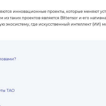
ляются инновационные проекты, которые меняют ус
из таких проектов является Bittensor и его нативн
ю экосистему, где искусственный интеллект (ИИ) м
словами?
еты TAO