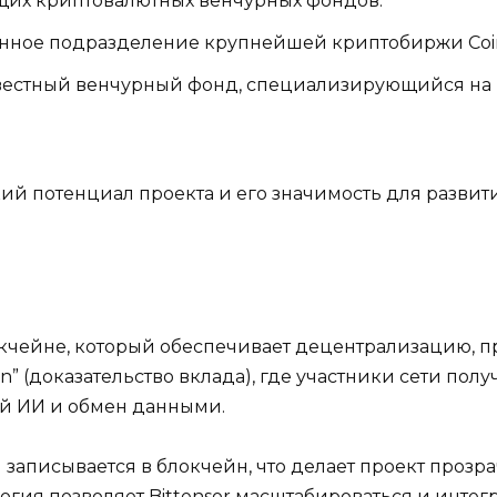
щих криптовалютных венчурных фондов.
ное подразделение крупнейшей криптобиржи Coin
естный венчурный фонд, специализирующийся на п
 потенциал проекта и его значимость для развития
локчейне, который обеспечивает децентрализацию, пр
on” (доказательство вклада), где участники сети по
ей ИИ и обмен данными.
 записывается в блокчейн, что делает проект проз
огия позволяет Bittensor масштабироваться и инте