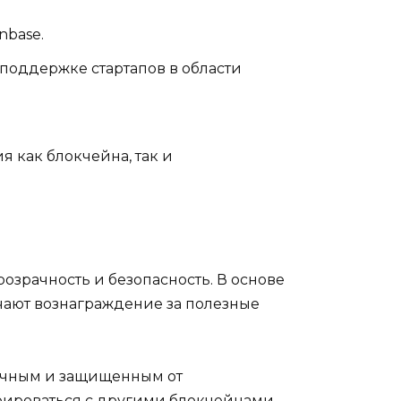
base.
оддержке стартапов в области
 как блокчейна, так и
озрачность и безопасность. В основе
лучают вознаграждение за полезные
рачным и защищенным от
грироваться с другими блокчейнами.