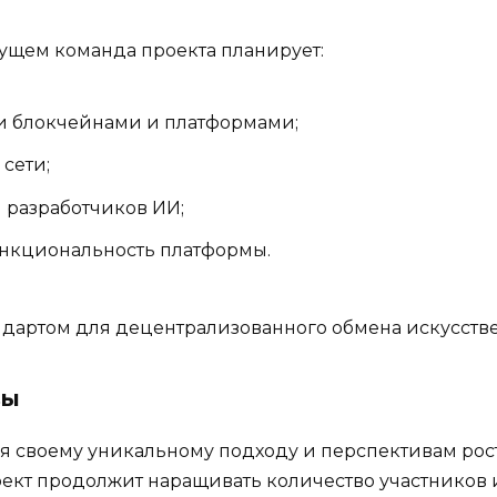
удущем команда проекта планирует:
и блокчейнами и платформами;
сети;
 разработчиков ИИ;
нкциональность платформы.
андартом для децентрализованного обмена искусств
вы
 своему уникальному подходу и перспективам роста. 
оект продолжит наращивать количество участников 