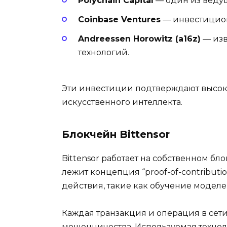
Polychain Capital
— один из веду
Coinbase Ventures
— инвестицион
Andreessen Horowitz (a16z)
— изв
технологий.
Эти инвестиции подтверждают высокий
искусственного интеллекта.
Блокчейн Bittensor
Bittensor работает на собственном б
лежит концепция “proof-of-contributi
действия, такие как обучение модел
Каждая транзакция и операция в сети
мошенничества. Используемая технол