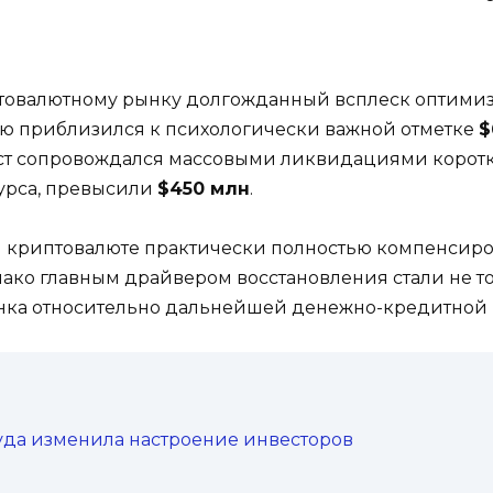
товалютному рынку долгожданный всплеск оптимиз
ую приблизился к психологически важной отметке
$
ост сопровождался массовыми ликвидациями коротк
урса, превысили
$450 млн
.
 криптовалюте практически полностью компенсиров
нако главным драйвером восстановления стали не то
нка относительно дальнейшей денежно-кредитной
руда изменила настроение инвесторов