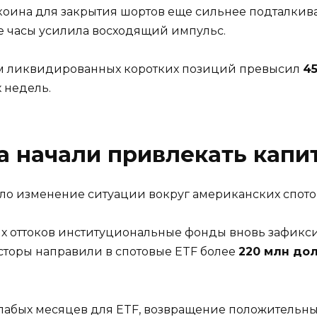
оина для закрытия шортов еще сильнее подталкивал
ые часы усилила восходящий импульс.
ем ликвидированных коротких позиций превысил
4
 недель.
а начали привлекать капи
о изменение ситуации вокруг американских спотовы
х оттоков институциональные фонды вновь зафикс
есторы направили в спотовые ETF более
220 млн до
слабых месяцев для ETF, возвращение положительны