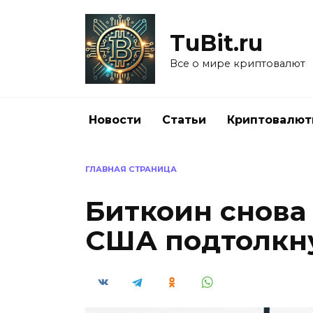
Перейти
к
TuBit.ru
содержанию
Все о мире криптовалют
Новости
Статьи
Криптовалю
ГЛАВНАЯ СТРАНИЦА
Биткоин снова 
США подтолкну