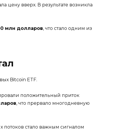
а цену вверх. В результате возникла
50 млн долларов
, что стало одним из
тал
х Bitcoin ETF.
ировали положительный приток
лларов
, что прервало многодневную
х потоков стало важным сигналом