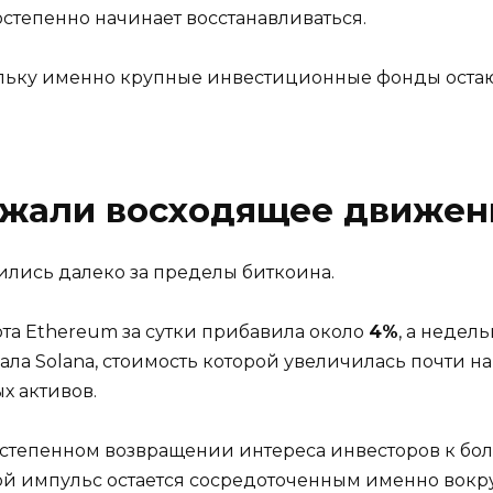
остепенно начинает восстанавливаться.
ольку именно крупные инвестиционные фонды остаю
жали восходящее движен
лись далеко за пределы биткоина.
та Ethereum за сутки прибавила около
4%
, а недел
ла Solana, стоимость которой увеличилась почти н
 активов.
постепенном возвращении интереса инвесторов к бо
ой импульс остается сосредоточенным именно вокру