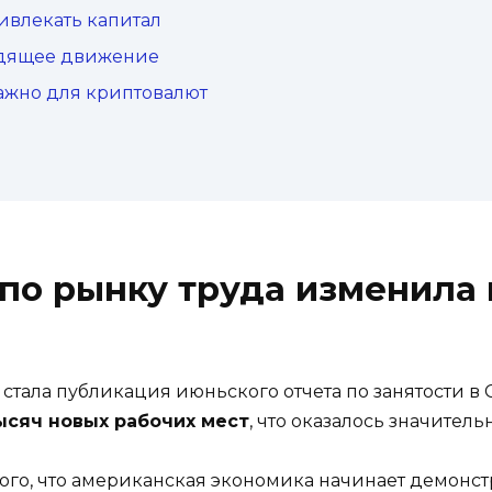
ивлекать капитал
одящее движение
ажно для криптовалют
 по рынку труда изменила
тала публикация июньского отчета по занятости в
ысяч новых рабочих мест
, что оказалось значител
того, что американская экономика начинает демонс