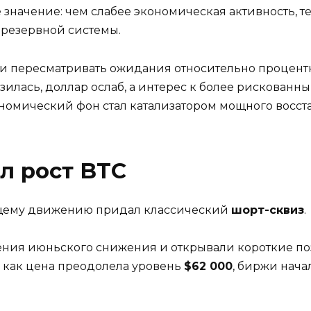
 значение: чем слабее экономическая активность, 
резервной системы.
ли пересматривать ожидания относительно процентн
лась, доллар ослаб, а интерес к более рискованны
ономический фон стал катализатором мощного восст
л рост BTC
щему движению придал классический
шорт-сквиз
.
ия июньского снижения и открывали короткие по
о как цена преодолела уровень
$62 000
, биржи нач